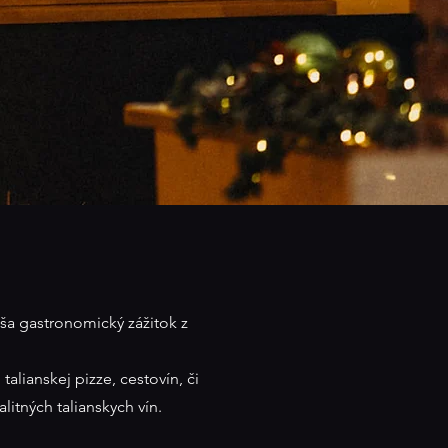
náša gastronomický zážitok z
talianskej pizze, cestovín, či
valitných talianskych vín.