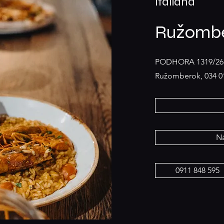
Italiana
Ružombe
PODHORA 1319/26
Ružomberok, 034 0
Ná
0911 848 595