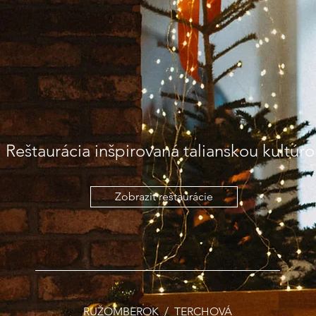
Reštaurácia inšpirovaná talianskou kultúr
Zobraziť reštaurácie
RUŽOMBEROK / TERCHOVÁ