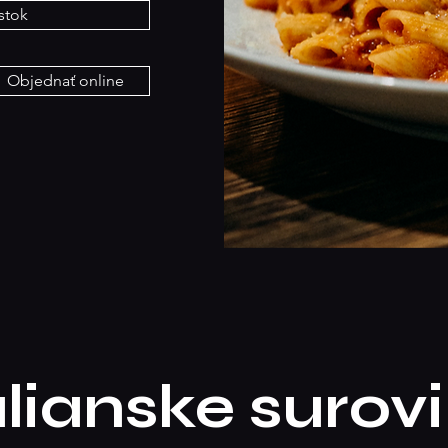
stok
Objednať online
lianske surov