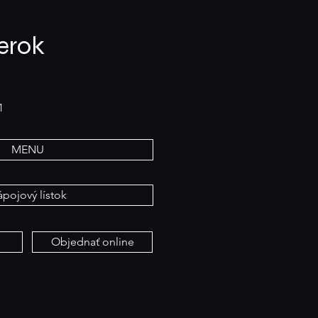
rok​
1
MENU
pojový lístok
Objednať online